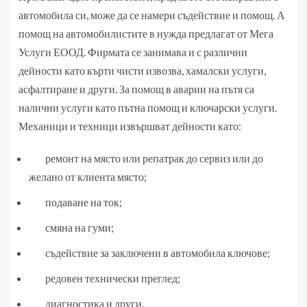
автомобила си, може да се намери съдействие и помощ. А
помощ на автомобилистите в нужда предлагат от Мега
Услуги ЕООД. Фирмата се занимава и с различни
дейности като
кърти чисти извозва
, хамалски услуги,
асфалтиране и други. За помощ в аварии на пътя са
налични услуги като пътна помощ и ключарски услуги.
Механици и техници извършват дейности като:
ремонт на място или репатрак до сервиз или до
желано от клиента място;
подаване на ток;
смяна на гуми;
съдействие за заключени в автомобила ключове;
редовен технически преглед;
диагностика и други.