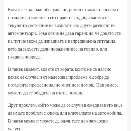
Когато се наложи обслужване, ремонт, някои от тях имат
познания и умения и се справят с подобряването на
текущото състояние на возилото, но други разчитат на
автомонтьори. Това обаче не дава гаранция, че докато сте
на път не може да изпаднете в непредвидена ситуация,
като да закъсате дали поради липса на гориво, или
някаква повреда.
В такъв момент, ако сте от хората, които не са наясно
какво се случва и от къде идва проблема, е добре да
потърсите професионално мнение и помощ. Например,
можете да се обадите на пътна помощ.
Друг проблем, който може да се случи в ежедневието ви, е
да имате проблем с ключа или ключалката на автомобила.
В такъв момент можете да разчитате на ключарски
услуги.