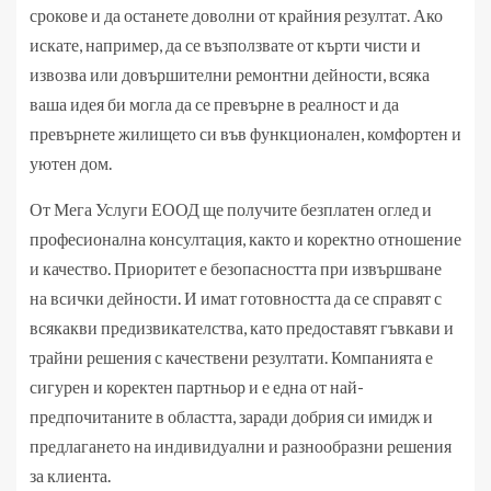
срокове и да останете доволни от крайния резултат. Ако
искате, например, да се възползвате от кърти чисти и
извозва или довършителни ремонтни дейности, всяка
ваша идея би могла да се превърне в реалност и да
превърнете жилището си във функционален, комфортен и
уютен дом.
От Мега Услуги ЕООД ще получите безплатен оглед и
професионална консултация, както и коректно отношение
и качество. Приоритет е безопасността при извършване
на всички дейности. И имат готовността да се справят с
всякакви предизвикателства, като предоставят гъвкави и
трайни решения с качествени резултати. Компанията е
сигурен и коректен партньор и е една от най-
предпочитаните в областта, заради добрия си имидж и
предлагането на индивидуални и разнообразни решения
за клиента.