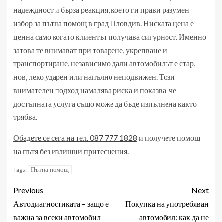
надеждност и бърза реакция, което ги прави разумен
избор
за пътна помощ в град Пловдив
. Ниската цена е
ценна само когато клиентът получава сигурност. Именно
затова те внимават при товарене, укрепване и
транспортиране, независимо дали автомобилът е стар,
нов, леко ударен или напълно неподвижен. Този
внимателен подход намалява риска и показва, че
достъпната услуга също може да бъде изпълнена както
трябва.
Обадете се сега на тел. 087 777 1828
и получете помощ
на пътя без излишни притеснения.
Пътна помощ
Tags:
Previous
Next
Автодиагностиката – защо е
Покупка на употребяван
важна за всеки автомобил
автомобил: как да не