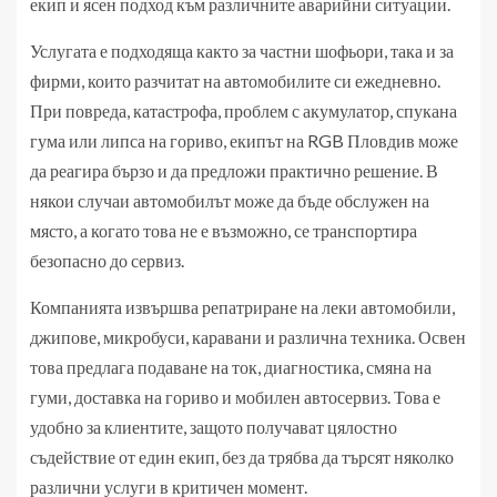
екип и ясен подход към различните аварийни ситуации.
Услугата е подходяща както за частни шофьори, така и за
фирми, които разчитат на автомобилите си ежедневно.
При повреда, катастрофа, проблем с акумулатор, спукана
гума или липса на гориво, екипът на RGB Пловдив може
да реагира бързо и да предложи практично решение. В
някои случаи автомобилът може да бъде обслужен на
място, а когато това не е възможно, се транспортира
безопасно до сервиз.
Компанията извършва репатриране на леки автомобили,
джипове, микробуси, каравани и различна техника. Освен
това предлага подаване на ток, диагностика, смяна на
гуми, доставка на гориво и мобилен автосервиз. Това е
удобно за клиентите, защото получават цялостно
съдействие от един екип, без да трябва да търсят няколко
различни услуги в критичен момент.