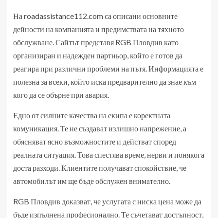
На roadassistance112.com са описани основните
дейности на компанията и предимствата на тяхното
обслужване. Сайтът представя RGB Пловдив като
организиран и надежден партньор, който е готов да
реагира при различни проблеми на пътя. Информацията е
полезна за всеки, който иска предварително да знае към
кого да се обърне при авария.
Едно от силните качества на екипа е коректната
комуникация. Те не създават излишно напрежение, а
обясняват ясно възможностите и действат според
реалната ситуация. Това спестява време, нерви и понякога
доста разходи. Клиентите получават спокойствие, че
автомобилът им ще бъде обслужен внимателно.
RGB Пловдив доказват, че услугата с ниска цена може да
бъде изпълнена професионално. Те съчетават достъпност,