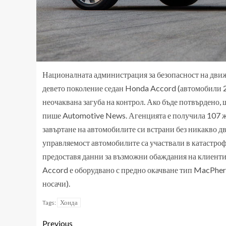
Националната администрация за безопасност на дви
девето поколение седан Honda Accord (автомобили 20
неочаквана загуба на контрол. Ако бъде потвърдено, 
пише Automotive News. Агенцията е получила 107 жа
завъртане на автомобилите си встрани без никакво дви
управляемост автомобилите са участвали в катастроф
предоставя данни за възможни обаждания на клиенти.
Accord е оборудвано с предно окачване тип MacPher
носачи).
Хонда
Tags:
Previous