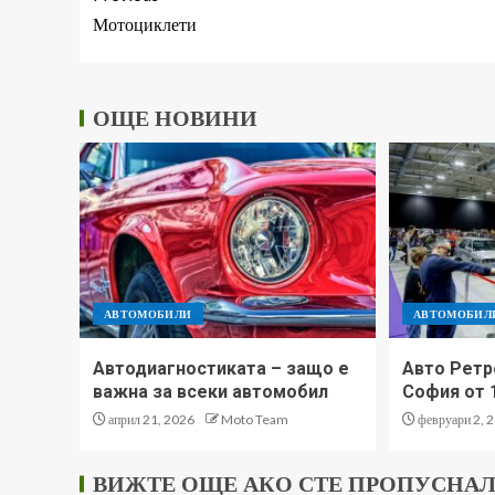
Мотоциклети
ОЩЕ НОВИНИ
АВТОМОБИЛИ
АВТОМОБИЛ
Автодиагностиката – защо е
Авто Ретр
важна за всеки автомобил
София от 
април 21, 2026
Moto Team
февруари 2, 
ВИЖТЕ ОЩЕ АКО СТЕ ПРОПУСНА