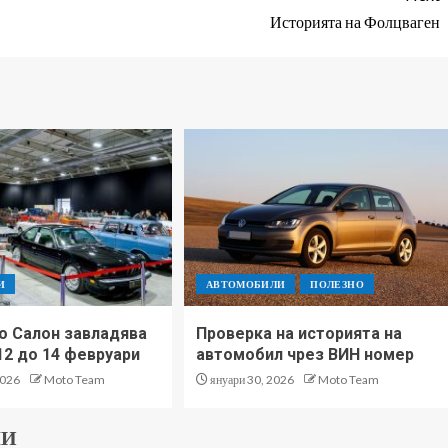
Историята на Фолцваген
И
АВТОМОБИЛИ
ПОЛЕЗНО
о Салон завладява
Проверка на историята на
12 до 14 февруари
автомобил чрез ВИН номер
2026
Moto Team
януари 30, 2026
Moto Team
ЛИ