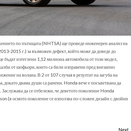
жението по пътищата (NHTSA) ще проведе инженерен анализ на
13-2015 г.) за възможен дефект, който може да доведе до
ще бъдат изтеглени 1,12 милиона автомобила от този модел,
лби от шофьори, които са били изправени пред внезапно
жение на волана. В 2 от 107 случая в резултат на загуба на
а, докато двама души са ранени. Honda вече е посъветвана да
 Заслужава да се отбележи, че деветото поколение Honda
son (в осмото поколение се използва по-сложен дизайн с двойни
Next