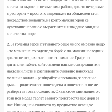
колата ни вършеше незаменима работа, докато вечеряхме
в ресторант – просто го закрепяхме на обикновен стол,
посредством коланите, на който малкия герой се
чувстваше наравно с възрастните и изяждаше завидни
количества пюре.
2. За големия герой пътуването беше много омразно нещо
– то мрънкане, то гадене, то борба с по-малкия наследник,
докато не открих отличното занимание. Графичен
дигитален таблет, който замени напълно хвърчащите и
накъсани листи и разпилените буквално навсякъде
моливи в колата – разбирайте и по тавана, залепени с
дъвка – родителите с повече деца и повече стаж ще ме
разберат за това последното. Оказа се, че заниманието с
този нов модел таблет е много пристрастяващо дори за
нас. Иииии, най-голямото му предимство освен, че
всички си драскаме на воля, накарахме отрочето най-