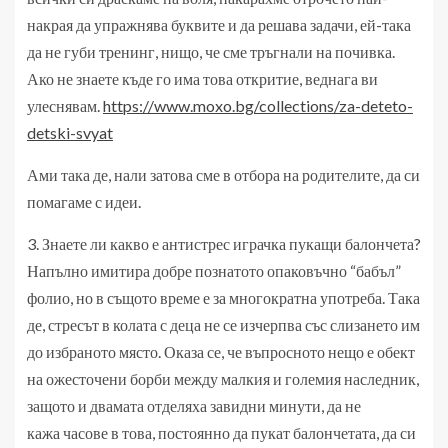
накрая да упражнява буквите и да решава задачи, ей-така
да не губи тренинг, нищо, че сме тръгнали на почивка.
Ако не знаете къде го има това откритие, веднага ви
улеснявам.
https://www.moxo.bg/collections/za-deteto-
detski-svyat
Ами така де, нали затова сме в отбора на родителите, да си
помагаме с идеи.
3. Знаете ли какво е антистрес играчка пукащи балончета?
Напълно имитира добре познатото опаковъчно “бабъл”
фолио, но в същото време е за многократна употреба. Така
де, стресът в колата с деца не се изчерпва със слизането им
до избраното място. Оказа се, че въпросното нещо е обект
на ожесточени борби между малкия и големия наследник,
защото и двамата отделяха завидни минути, да не
кажа часове в това, постоянно да пукат балончетата, да си