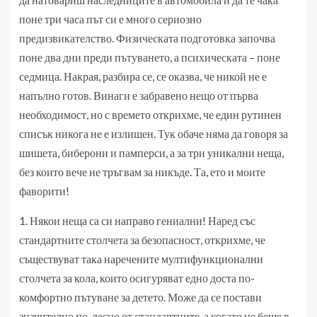
поне три часа път си е много сериозно
предизвикателство. Физическата подготовка започва
поне два дни преди пътуването, а психическата – поне
седмица. Накрая, разбира се, се оказва, че никой не е
напълно готов. Винаги е забравено нещо от първа
необходимост, но с времето открихме, че един рутинен
списък никога не е излишен. Тук обаче няма да говоря за
шишета, биберони и памперси, а за три уникални неща,
без които вече не тръгвам за никъде. Та, ето и моите
фаворити!
1. Някои неща са си направо гениални! Наред със
стандартните столчета за безопасност, открихме, че
съществуват така наречените мултифункционални
столчета за кола, които осигуряват едно доста по-
комфортно пътуване за детето. Може да се постави
значително по-лесно от стандартните, а когато не беше в