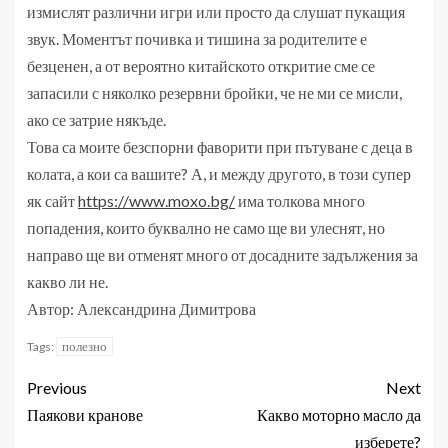
измислят различни игри или просто да слушат пукащия
звук. Моментът почивка и тишина за родителите е
безценен, а от вероятно китайското откритие сме се
запасили с няколко резервни бройки, че не ми се мисли,
ако се затрие някъде.
Това са моите безспорни фаворити при пътуване с деца в
колата, а кои са вашите? А, и между другото, в този супер
як сайт
https://www.moxo.bg/
има толкова много
попадения, които буквално не само ще ви улеснят, но
направо ще ви отменят много от досадните задължения за
какво ли не.
Автор: Александрина Димитрова
полезно
Tags:
Previous
Next
Паякови кранове
Какво моторно масло да
изберете?