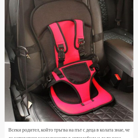
Всеки родител, който тръгва на път с деца в колата знае, че
да натовариш наследниците в автомобила и да те чака