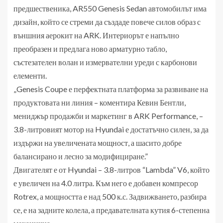
предшественика, AR550 Genesis Sedan автомобилът има
дизайн, който се стреми да създаде повече силов образ с
външния аерокит на ARK. Интериорът е напълно
преобразен и предлага ново арматурно табло,
състезателен волан и измервателни уреди с карбонови
елементи.
„Genesis Coupe е перфектната платформа за развиване на
продуктовата ни линия – коментира Кевин Бентли,
мениджър продажби и маркетинг в ARK Performance, –
3.8-литровият мотор на Hyundai е достатъчно силен, за да
издържи на увеличената мощност, а шасито добре
балансирано и лесно за модифициране.”
Двигателят е от Hyundai – 3.8-литров “Lambda” V6, който
е увеличен на 4.0 литра. Към него е добавен компресор
Rotrex, а мощността е над 500 к.с. Задвижването, разбира
се, е на задните колела, а предавателната кутия 6-степенна