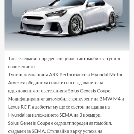
Това е седмият пореден специален автомобил за тунинг
изложението
Тунинг компанията ARK Performance и Hyundai Motor
America обединиха силите си в създаването на
вдъхновения от състезанията Solus Genesis Coupe.
Модифицираният автомобил е конкурент на BMW M4 и
Lexus RC F, а дебютът му ще се състои на щанда на
Hyundai на изложението SEMA на 3 ноември.
Solus Genesis Coupe е седмият пореден автомобил,
създаден за SEMA. Стъпвайки върху успеха на