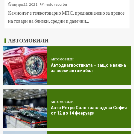
януари 22, 2021
moto reporter
Камионът е тежкотоварно МПС, предназначено за превоз
на товари на близки, средни и далечни...
АВТОМОБИЛИ
АВТОМОБИЛИ
Автодиагностиката – защо е важна
за всеки автомобил
АВТОМОБИЛИ
Авто Ретро Салон завладява София
от 12 до 14 февруари