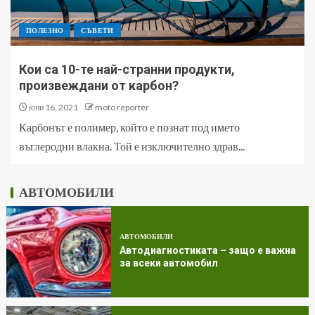
ПОЛЕЗНО
СЪВЕТИ
Кои са 10-те най-странни продукти,
произвеждани от карбон?
юни 16, 2021
moto reporter
Карбонът е полимер, който е познат под името
въглеродни влакна. Той е изключително здрав...
АВТОМОБИЛИ
АВТОМОБИЛИ
Автодиагностиката – защо е важна
за всеки автомобил