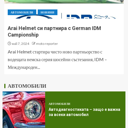
АВТОМОБИЛИ
НОВИНИ
Arai Helmet си партнира с German IDM
Campionship
май 7, 2024
moto reporter
Arai Helmet стартира чисто ново партньорство с
водещата немска серия шосейни състезания, IDM –
Международен...
АВТОМОБИЛИ
АВТОМОБИЛИ
Автодиагностиката – защо е важна
за всеки автомобил